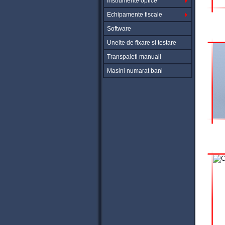
Instrumente optice
Echipamente fiscale
Software
Unelte de fixare si testare
Transpaleti manuali
Masini numarat bani