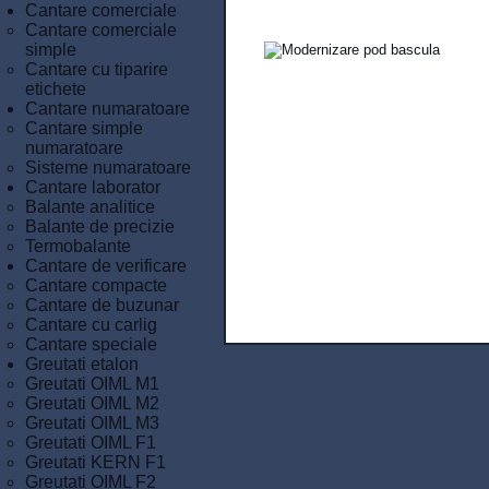
Cantare comerciale
Cantare comerciale
simple
Cantare cu tiparire
etichete
Cantare numaratoare
Cantare simple
numaratoare
Sisteme numaratoare
Cantare laborator
Balante analitice
Balante de precizie
Termobalante
Cantare de verificare
Cantare compacte
Cantare de buzunar
Cantare cu carlig
Cantare speciale
Greutati etalon
Greutati OIML M1
Greutati OIML M2
Greutati OIML M3
Greutati OIML F1
Greutati KERN F1
Greutati OIML F2