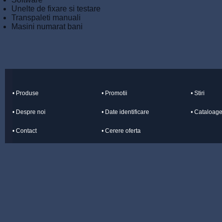
Unelte de fixare si testare
Transpaleti manuali
Masini numarat bani
• Produse
• Promotii
• Stiri
• Despre noi
• Date identificare
• Cataloag
• Contact
• Cerere oferta