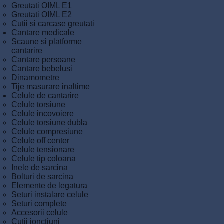
Greutati OIML E1
Greutati OIML E2
Cutii si carcase greutati
Cantare medicale
Scaune si platforme
cantarire
Cantare persoane
Cantare bebelusi
Dinamometre
Tije masurare inaltime
Celule de cantarire
Celule torsiune
Celule incovoiere
Celule torsiune dubla
Celule compresiune
Celule off center
Celule tensionare
Celule tip coloana
Inele de sarcina
Bolturi de sarcina
Elemente de legatura
Seturi instalare celule
Seturi complete
Accesorii celule
Cutii jonctiuni