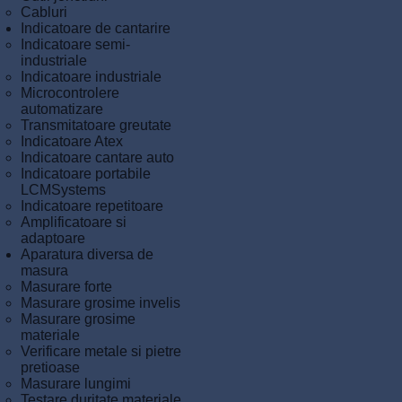
Cabluri
Indicatoare de cantarire
Indicatoare semi-
industriale
Indicatoare industriale
Microcontrolere
automatizare
Transmitatoare greutate
Indicatoare Atex
Indicatoare cantare auto
Indicatoare portabile
LCMSystems
Indicatoare repetitoare
Amplificatoare si
adaptoare
Aparatura diversa de
masura
Masurare forte
Masurare grosime invelis
Masurare grosime
materiale
Verificare metale si pietre
pretioase
Masurare lungimi
Testare duritate materiale