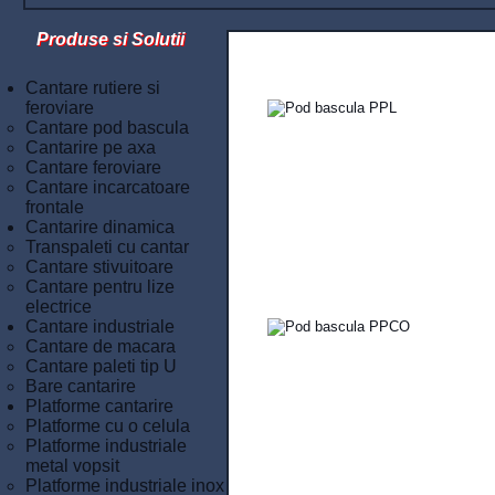
Produse si Solutii
Cantare rutiere si
feroviare
Cantare pod bascula
Cantarire pe axa
Cantare feroviare
Cantare incarcatoare
frontale
Cantarire dinamica
Transpaleti cu cantar
Cantare stivuitoare
Cantare pentru lize
electrice
Cantare industriale
Cantare de macara
Cantare paleti tip U
Bare cantarire
Platforme cantarire
Platforme cu o celula
Platforme industriale
metal vopsit
Platforme industriale inox