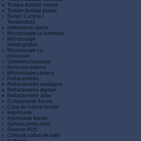
Testare duritate metale
Testare duritate plastic
Sunet / Lumina /
Temperatura
Instrumente optice
Microscoape cu iluminare
Microscoape
metalografice
Microscoape cu
polarizare
Stereomicroscoape
Iluminare externa
Microscoape camera
Refractometre
Refractometre analogice
Refractometre digitale
Refractometre abbe
Echipamente fiscale
Case de marcat fiscale
Imprimante
Imprimante fiscale
Sertare pentru bani
Sisteme POS
Cititoare coduri de bare
Software