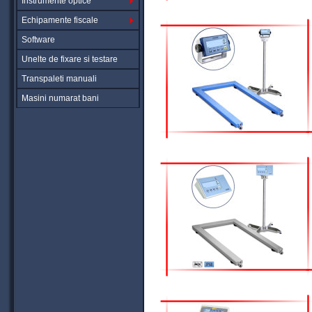
Instrumente optice
Echipamente fiscale
Software
Unelte de fixare si testare
Transpaleti manuali
Masini numarat bani