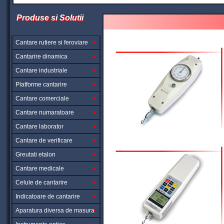
Produse si Solutii
Cantare rutiere si feroviare
Cantarire dinamica
Cantare industriale
Platforme cantarire
Cantare comerciale
Cantare numaratoare
Cantare laborator
Cantare de verificare
Greutati etalon
Cantare medicale
Celule de cantarire
Indicatoare de cantarire
Aparatura diversa de masura