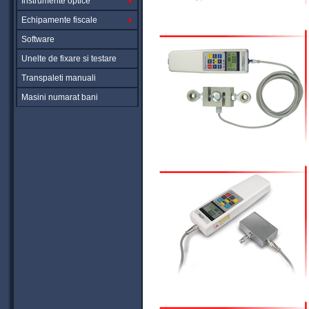
Instrumente optice
Echipamente fiscale
Software
Unelte de fixare si testare
Transpaleti manuali
Masini numarat bani