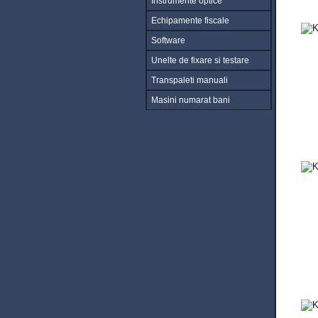
Instrumente optice
Echipamente fiscale
Software
Unelte de fixare si testare
Transpaleti manuali
Masini numarat bani