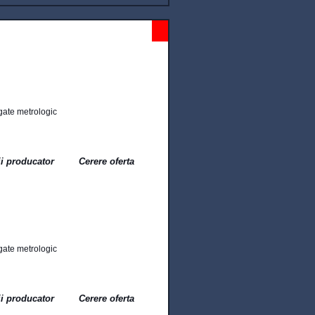
Cantare speciale
gate metrologic
ii producator
Cerere oferta
gate metrologic
ii producator
Cerere oferta