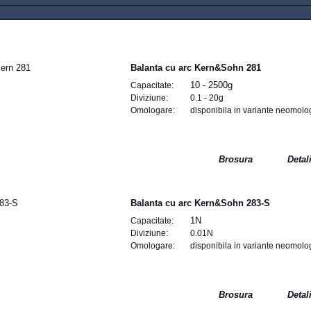
Balanta cu arc Kern&Sohn 281
10 - 2500g
Capacitate:
Diviziune:
0.1 - 20g
Omologare:
disponibila in variante neomolo
Brosura
Detal
Balanta cu arc Kern&Sohn 283-S
1N
Capacitate:
Diviziune:
0.01N
Omologare:
disponibila in variante neomolo
Brosura
Detal