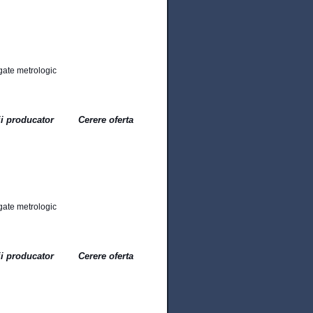
gate metrologic
ii producator
Cerere oferta
gate metrologic
ii producator
Cerere oferta